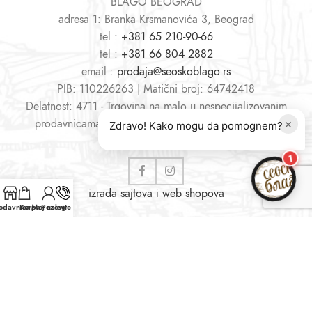
BLAGO BEOGRAD
adresa 1: Branka Krsmanovića 3, Beograd
tel :
+381 65 210-90-66
tel :
+381 66 804 2882
email :
prodaja@seoskoblago.rs
PIB: 110226263 | Matični broj: 64742418
Delatnost: 4711 - Trgovina na malo u nespecijalizovanim
×
prodavnicama, pretežno hranom, pićima i duvanom
Zdravo! Kako mogu da pomognem?
1
izrada sajtova
i
web shopova
odavnica
Korpa
Moj nalog
Pozovite nas