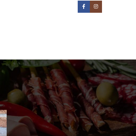
IN NA TERITORIJI BEOGRADA -
REON DOSTAVE
PRIJAVA / REGISTRACIJA
0
/
0,00
РСД