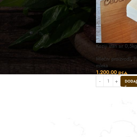
Koziji stari sir 0,5kg
Mlečni proizvodi
,
P
mleka
1.200,00
рсд
DODAJ