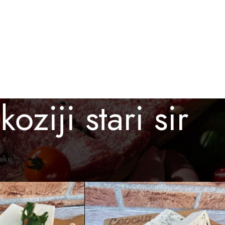
BESPLATNA ISPORUKA ZA PORUDŽBINE PREKO 3.000 D
O KUPITI
GALERIJA
BLOG
KONTAKT
koziji stari sir
omaći proizvodi
/
Proizvod označen „koziji stari sir“
Prikaži
12
24
36
raku