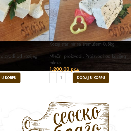
Koziji stari sir sa sremušem 0,5kg
roizvodi od kozijeg
Mlečni proizvodi
,
Proizvodi od kozijeg
mleka
1.200,00
рсд
 U KORPU
DODAJ U KORPU