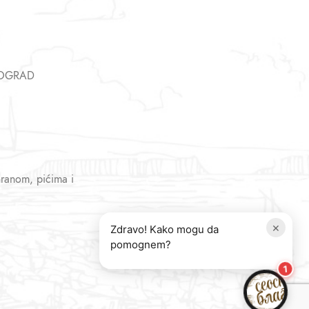
EOGRAD
hranom, pićima i
×
Zdravo! Kako mogu da
pomognem?
1