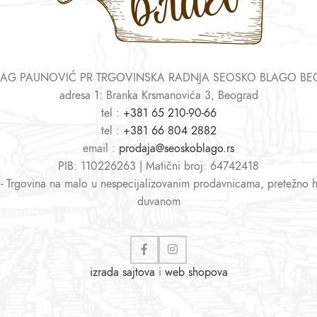
AG PAUNOVIĆ PR TRGOVINSKA RADNJA SEOSKO BLAGO B
adresa 1: Branka Krsmanovića 3, Beograd
tel :
+381 65 210-90-66
tel :
+381 66 804 2882
email :
prodaja@seoskoblago.rs
PIB: 110226263 | Matični broj: 64742418
 - Trgovina na malo u nespecijalizovanim prodavnicama, pretežno 
duvanom
izrada sajtova
i
web shopova