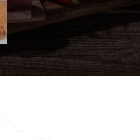
Asistent
● Dostupan — Seosko blago