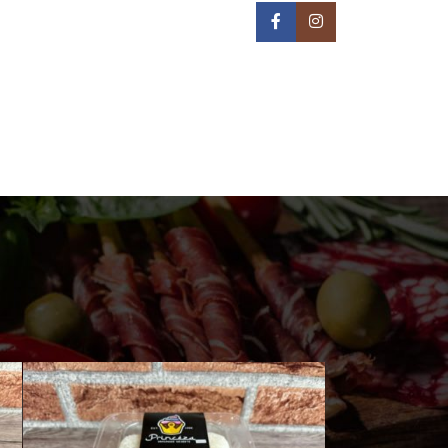
IN NA TERITORIJI BEOGRADA -
REON DOSTAVE
PRIJAVA / REGISTRACIJA
0
/
0,00
РСД