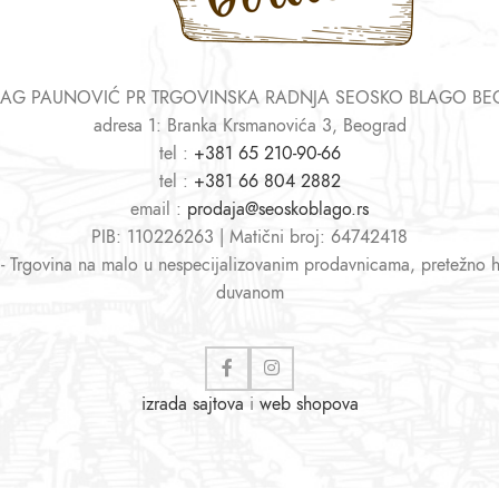
AG PAUNOVIĆ PR TRGOVINSKA RADNJA SEOSKO BLAGO B
adresa 1: Branka Krsmanovića 3, Beograd
tel :
+381 65 210-90-66
tel :
+381 66 804 2882
email :
prodaja@seoskoblago.rs
PIB: 110226263 | Matični broj: 64742418
 - Trgovina na malo u nespecijalizovanim prodavnicama, pretežno 
duvanom
izrada sajtova
i
web shopova