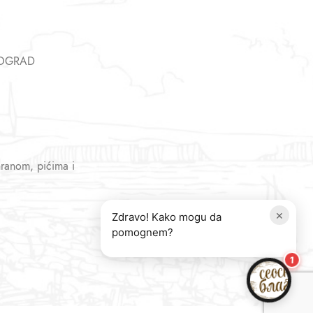
EOGRAD
hranom, pićima i
×
Zdravo! Kako mogu da
pomognem?
1