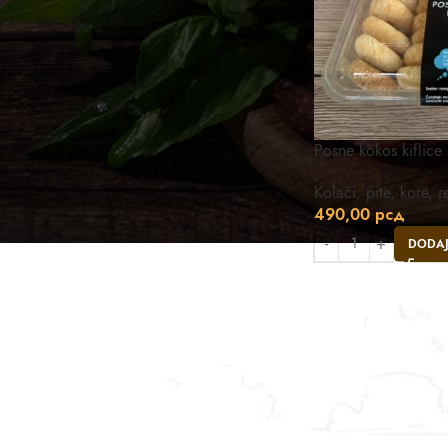
Posne kokos kiflic
Kolači, pite, kore, 
490,00
рсд
DODAJ