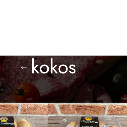
BESPLATNA ISPORUKA ZA PORUDŽBINE PREKO 3.000 D
O KUPITI
GALERIJA
BLOG
KONTAKT
kokos
omaći proizvodi
/
Proizvod označen „kokos“
Prikaži
12
24
36
raku