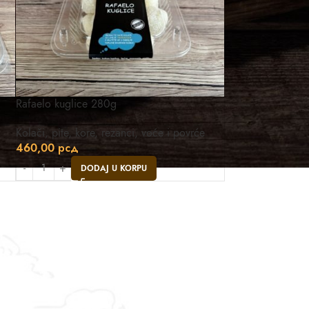
Rafaelo kuglice 280g
Kolači, pite, kore, rezanci, voće i povrće
460,00
рсд
DODAJ U KORPU
Asistent
● Dostupan — Seosko blago