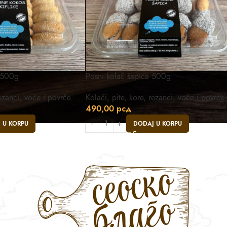
e 500g
Posni kolač šapica 500g
rezanci, voće i povrće
Kolači, pite, kore, rezanci, voće i povrće
490,00
рсд
 U KORPU
DODAJ U KORPU