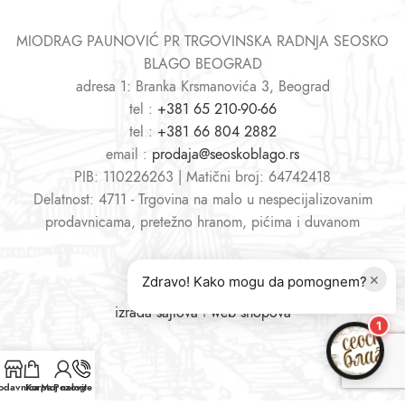
MIODRAG PAUNOVIĆ PR TRGOVINSKA RADNJA SEOSKO
BLAGO BEOGRAD
adresa 1: Branka Krsmanovića 3, Beograd
tel :
+381 65 210-90-66
tel :
+381 66 804 2882
email :
prodaja@seoskoblago.rs
PIB: 110226263 | Matični broj: 64742418
Delatnost: 4711 - Trgovina na malo u nespecijalizovanim
prodavnicama, pretežno hranom, pićima i duvanom
×
Zdravo! Kako mogu da pomognem?
izrada sajtova
i
web shopova
1
odavnica
Korpa
Moj nalog
Pozovite nas