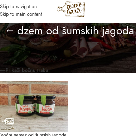
Skip to navigation
MENI
Skip to main content
Asistent
dzem od šumskih jagoda
● Dostupan — Seosko blago
Početna
/
Prirodni domaći proizvodi
/
Proizvod označen „dzem od šumskih jagoda“
Prikazan jedan rezultat
Prikaži bočnu traku
Voćni namaz od šumskih jagoda