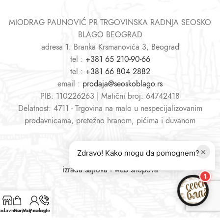
MIODRAG PAUNOVIĆ PR TRGOVINSKA RADNJA SEOSKO
BLAGO BEOGRAD
adresa 1: Branka Krsmanovića 3, Beograd
tel :
+381 65 210-90-66
tel :
+381 66 804 2882
email :
prodaja@seoskoblago.rs
PIB: 110226263 | Matični broj: 64742418
Delatnost: 4711 - Trgovina na malo u nespecijalizovanim
prodavnicama, pretežno hranom, pićima i duvanom
×
Zdravo! Kako mogu da pomognem?
izrada sajtova
i
web shopova
1
odavnica
Korpa
Moj nalog
Pozovite nas