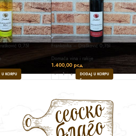
rašković 0,75l
Frankovka – Drašković 0,75l
e
Domaća vina i rakije
1.400,00
рсд
 U KORPU
DODAJ U KORPU