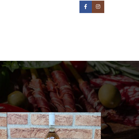
IN NA TERITORIJI BEOGRADA -
REON DOSTAVE
PRIJAVA / REGISTRACIJA
0
/
0,00
РСД