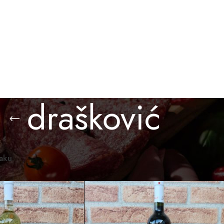
BESPLATNA ISPORUKA ZA PORUDŽBINE PREKO 3.000 D
O KUPITI
GALERIJA
BLOG
KONTAKT
drašković
omaći proizvodi
/
Proizvod označen „drašković“
Prikaži
12
24
36
raku