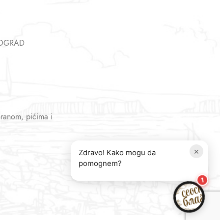
EOGRAD
hranom, pićima i
×
Zdravo! Kako mogu da
pomognem?
1