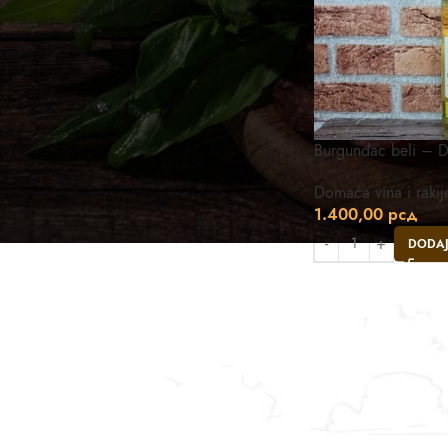
Burgundac beli – D
Domaća vina i rakij
1.400,00
рсд
DODAJ