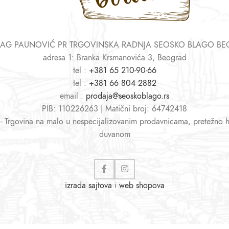
AG PAUNOVIĆ PR TRGOVINSKA RADNJA SEOSKO BLAGO B
adresa 1: Branka Krsmanovića 3, Beograd
tel :
+381 65 210-90-66
tel :
+381 66 804 2882
email :
prodaja@seoskoblago.rs
PIB: 110226263 | Matični broj: 64742418
 - Trgovina na malo u nespecijalizovanim prodavnicama, pretežno 
duvanom
izrada sajtova
i
web shopova