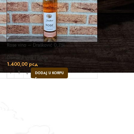
Rose vino – Drašković 0,75l
Domaća vina i rakije
1.400,00
рсд
DODAJ U KORPU
Asistent
● Dostupan — Seosko blago