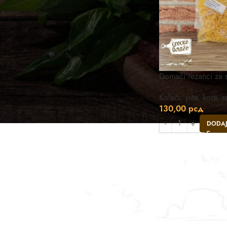
Domaći rezanci za 
Kolači, pite, kore, 
130,00
рсд
DODAJ