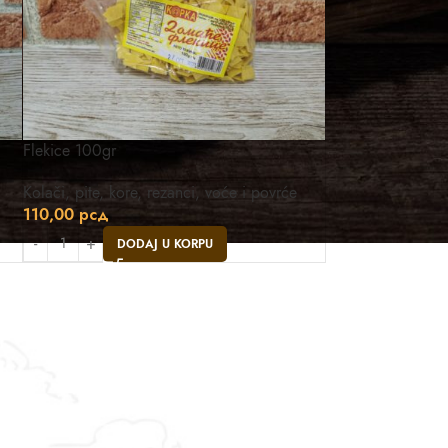
Flekice 100gr
Kolači, pite, kore, rezanci, voće i povrće
110,00
рсд
DODAJ U KORPU
Asistent
● Dostupan — Seosko blago