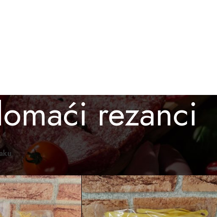
BESPLATNA ISPORUKA ZA PORUDŽBINE PREKO 3.000 D
O KUPITI
GALERIJA
BLOG
KONTAKT
omaći rezanci
omaći proizvodi
/
Proizvod označen „domaći rezanci“
Prikaži
12
24
36
raku