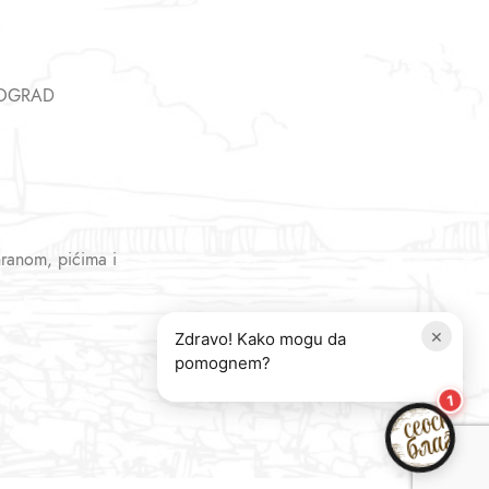
EOGRAD
hranom, pićima i
×
Zdravo! Kako mogu da
pomognem?
1