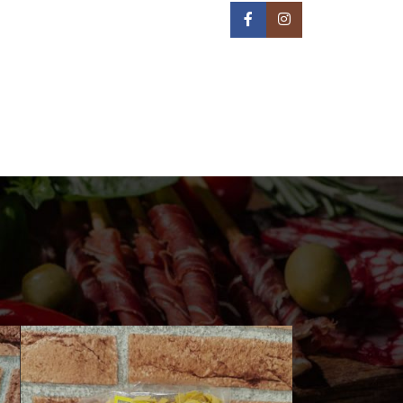
IN NA TERITORIJI BEOGRADA -
REON DOSTAVE
PRIJAVA / REGISTRACIJA
0
/
0,00
РСД