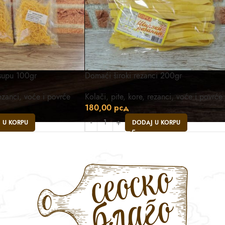
supu 100gr
Domaći široki rezanci 200gr
rezanci, voće i povrće
Kolači, pite, kore, rezanci, voće i povrće
180,00
рсд
 U KORPU
DODAJ U KORPU