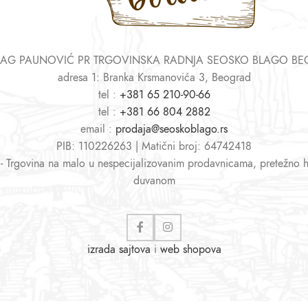
AG PAUNOVIĆ PR TRGOVINSKA RADNJA SEOSKO BLAGO B
adresa 1: Branka Krsmanovića 3, Beograd
tel :
+381 65 210-90-66
tel :
+381 66 804 2882
email :
prodaja@seoskoblago.rs
PIB: 110226263 | Matični broj: 64742418
 - Trgovina na malo u nespecijalizovanim prodavnicama, pretežno 
duvanom
izrada sajtova
i
web shopova