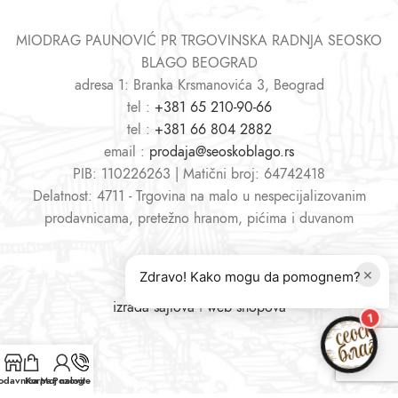
MIODRAG PAUNOVIĆ PR TRGOVINSKA RADNJA SEOSKO
BLAGO BEOGRAD
adresa 1: Branka Krsmanovića 3, Beograd
tel :
+381 65 210-90-66
tel :
+381 66 804 2882
email :
prodaja@seoskoblago.rs
PIB: 110226263 | Matični broj: 64742418
Delatnost: 4711 - Trgovina na malo u nespecijalizovanim
prodavnicama, pretežno hranom, pićima i duvanom
×
Zdravo! Kako mogu da pomognem?
izrada sajtova
i
web shopova
1
odavnica
Korpa
Moj nalog
Pozovite nas