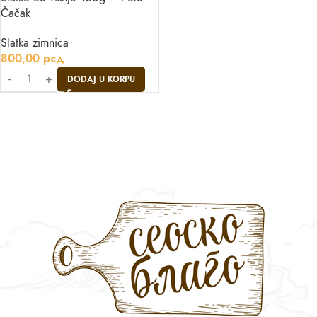
Čačak
Slatka zimnica
800,00
рсд
DODAJ U KORPU