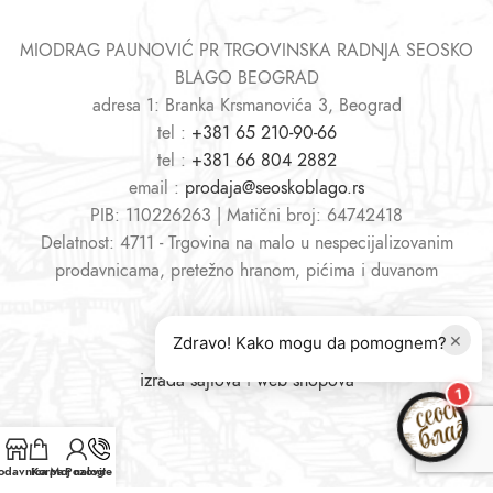
MIODRAG PAUNOVIĆ PR TRGOVINSKA RADNJA SEOSKO
BLAGO BEOGRAD
adresa 1: Branka Krsmanovića 3, Beograd
tel :
+381 65 210-90-66
tel :
+381 66 804 2882
email :
prodaja@seoskoblago.rs
PIB: 110226263 | Matični broj: 64742418
Delatnost: 4711 - Trgovina na malo u nespecijalizovanim
prodavnicama, pretežno hranom, pićima i duvanom
×
Zdravo! Kako mogu da pomognem?
izrada sajtova
i
web shopova
1
odavnica
Korpa
Moj nalog
Pozovite nas