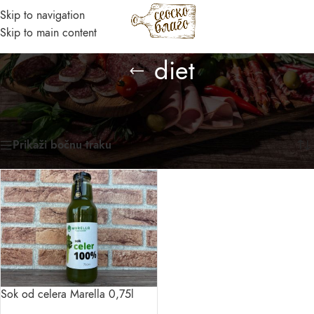
Skip to navigation
MENI
Skip to main content
Asistent
diet
● Dostupan — Seosko blago
Početna
/
Prirodni domaći proizvodi
/
Proizvod označen „diet“
Prikazan jedan rezultat
Prikaži bočnu traku
Sok od celera Marella 0,75l