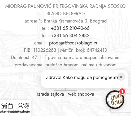
MIODRAG PAUNOVIĆ PR TRGOVINSKA RADNJA SEOSKO
BLAGO BEOGRAD
adresa 1: Branka Krsmanovića 3, Beograd
tel :
+381 65 210-90-66
tel :
+381 66 804 2882
email :
prodaja@seoskoblago.rs
PIB: 110226263 | Matični broj: 64742418
Delatnost: 4711 - Trgovina na malo u nespecijalizovanim
prodavnicama, pretežno hranom, pićima i duvanom
×
Zdravo! Kako mogu da pomognem?
1
izrada sajtova
i
web shopova
odavnica
Korpa
Moj nalog
Pozovite nas