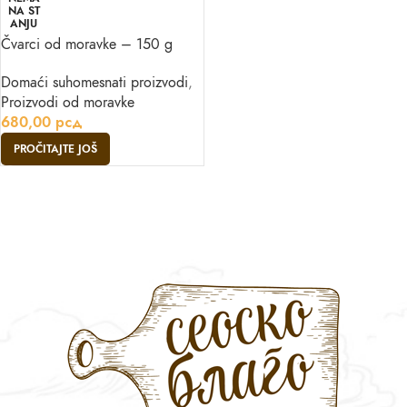
NA ST
ANJU
Čvarci od moravke – 150 g
Domaći suhomesnati proizvodi
,
Proizvodi od moravke
680,00
рсд
PROČITAJTE JOŠ