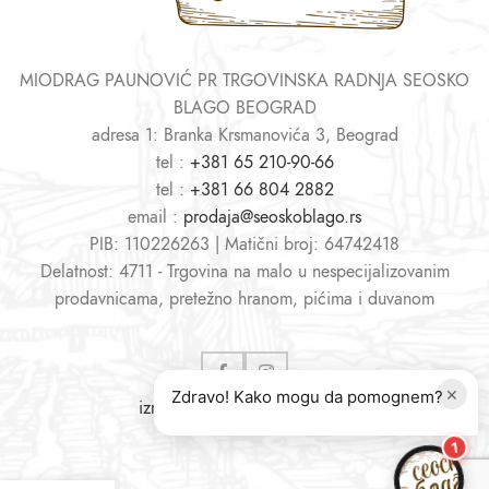
MIODRAG PAUNOVIĆ PR TRGOVINSKA RADNJA SEOSKO
BLAGO BEOGRAD
adresa 1: Branka Krsmanovića 3, Beograd
tel :
+381 65 210-90-66
tel :
+381 66 804 2882
email :
prodaja@seoskoblago.rs
PIB: 110226263 | Matični broj: 64742418
Delatnost: 4711 - Trgovina na malo u nespecijalizovanim
prodavnicama, pretežno hranom, pićima i duvanom
×
Zdravo! Kako mogu da pomognem?
izrada sajtova
i
web shopova
1