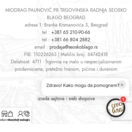
MIODRAG PAUNOVIĆ PR TRGOVINSKA RADNJA SEOSKO
BLAGO BEOGRAD
adresa 1: Branka Krsmanovića 3, Beograd
tel :
+381 65 210-90-66
tel :
+381 66 804 2882
email :
prodaja@seoskoblago.rs
PIB: 110226263 | Matični broj: 64742418
Delatnost: 4711 - Trgovina na malo u nespecijalizovanim
prodavnicama, pretežno hranom, pićima i duvanom
×
Zdravo! Kako mogu da pomognem?
izrada sajtova
i
web shopova
1
odavnica
Korpa
Moj nalog
Pozovite nas