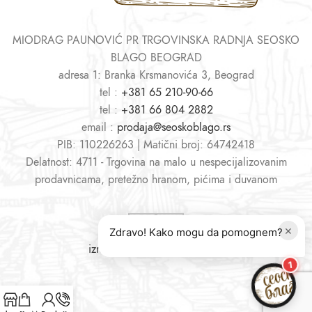
MIODRAG PAUNOVIĆ PR TRGOVINSKA RADNJA SEOSKO
BLAGO BEOGRAD
adresa 1: Branka Krsmanovića 3, Beograd
tel :
+381 65 210-90-66
tel :
+381 66 804 2882
email :
prodaja@seoskoblago.rs
PIB: 110226263 | Matični broj: 64742418
Delatnost: 4711 - Trgovina na malo u nespecijalizovanim
prodavnicama, pretežno hranom, pićima i duvanom
×
Zdravo! Kako mogu da pomognem?
izrada sajtova
i
web shopova
1