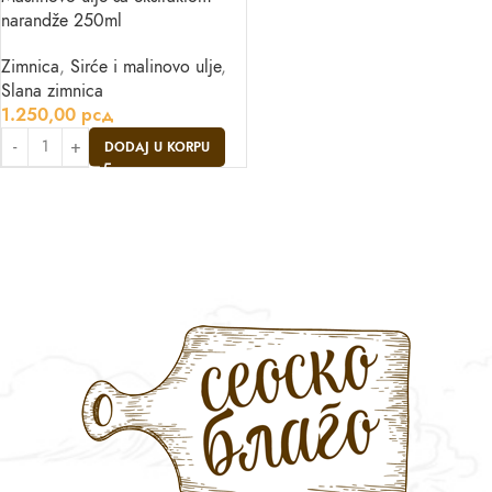
narandže 250ml
Zimnica
,
Sirće i malinovo ulje
,
Slana zimnica
1.250,00
рсд
DODAJ U KORPU